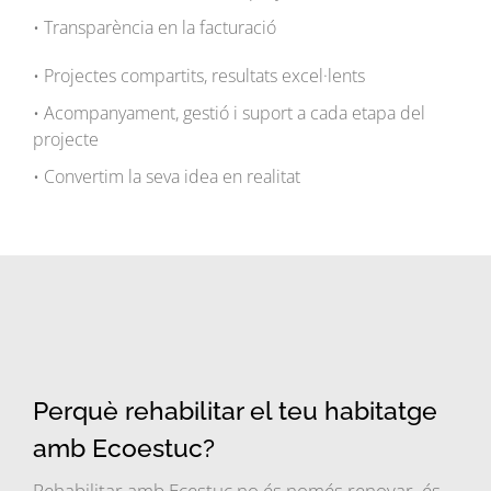
• Transparència en la facturació
• Projectes compartits, resultats excel·lents
• Acompanyament, gestió i suport a cada etapa del
projecte
• Convertim la seva idea en realitat
Perquè rehabilitar el teu habitatge
amb Ecoestuc?
Rehabilitar amb Ecestuc no és només renovar, és